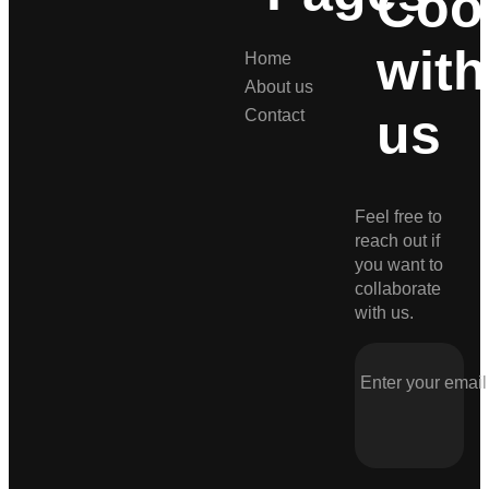
Coo
with
Home
About us
us
Contact
Feel free to
reach out if
you want to
collaborate
with us.