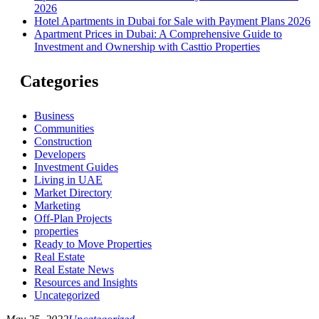
2026
Hotel Apartments in Dubai for Sale with Payment Plans 2026
Apartment Prices in Dubai: A Comprehensive Guide to
Investment and Ownership with Casttio Properties
Categories
Business
Communities
Construction
Developers
Investment Guides
Living in UAE
Market Directory
Marketing
Off-Plan Projects
properties
Ready to Move Properties
Real Estate
Real Estate News
Resources and Insights
Uncategorized