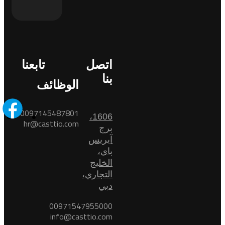
اتصل
تابعنا
بنا
الوظائف
0097145487801
1606،
hr@casttio.com
برج
آيريس
باي،
الخليج
التجاري،
دبي
00971547955000
info@casttio.com