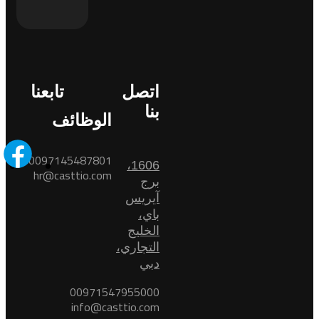
اتصل
تابعنا
بنا
الوظائف
0097145487801
1606،
hr@casttio.com
برج
آيريس
باي،
الخليج
التجاري،
دبي
00971547955000
info@casttio.com