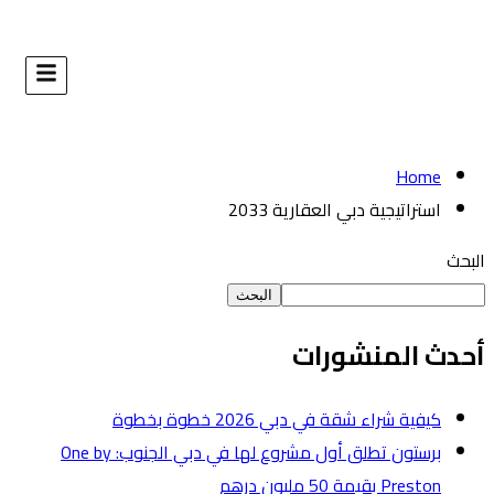
البحث
طوة
برستون تطلق أول مشروع لها في دبي الجنوب: One by