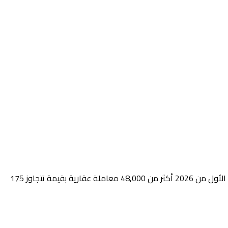
تبحث عن دليل عملي وآمن قانونياً عن شراء عقار في دبي بالتقسيط ؟ هذا المقال يقدم لك الإجابة الكاملة. سوق دبي العقاري سجّل في الربع الأول من 2026 أكثر من 48,000 معاملة عقارية بقيمة تتجاوز 175