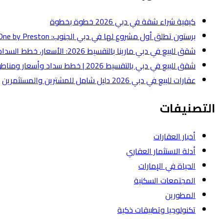
كيفية شراء شقة في دبي 2026 خطوة بخطوة
برستون تطلق أول مشروع لها في دبي الجنوب: One by Preston بقيمة 50 مليون درهم
شقق للبيع في دبي مارينا بالتقسيط 2026: الأسعار، خطط السداد، وأفضل أنواع الشقق
شقق للبيع في دبي بالتقسيط 2026 | خطط سداد وأسعار ومناطق
عقارات للبيع في دبي 2026 دليل شامل للمشترين والمستثمرين
التصنيفات
أخبار العقارات
أدلة الاستثمار العقاري
الحياة في الإمارات
المجتمعات السكنية
المطورين
تكنولوجيا وتطبيقات ذكية