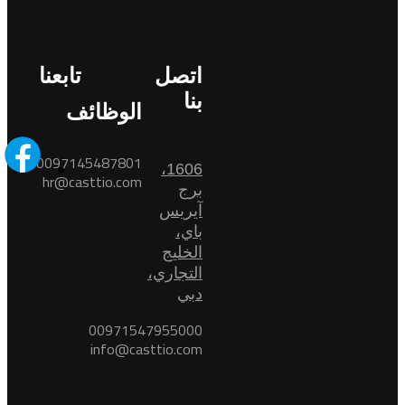
اتصل
تابعنا
بنا
الوظائف
0097145487801
1606،
hr@casttio.com
برج
آيريس
باي،
الخليج
التجاري،
دبي
00971547955000
info@casttio.com