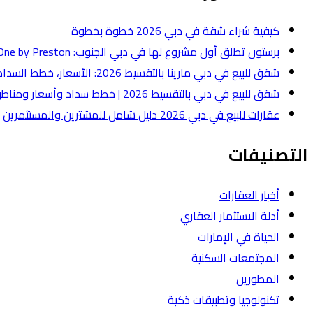
كيفية شراء شقة في دبي 2026 خطوة بخطوة
برستون تطلق أول مشروع لها في دبي الجنوب: One by Preston بقيمة 50 مليون درهم
شقق للبيع في دبي مارينا بالتقسيط 2026: الأسعار، خطط السداد، وأفضل أنواع الشقق
شقق للبيع في دبي بالتقسيط 2026 | خطط سداد وأسعار ومناطق
عقارات للبيع في دبي 2026 دليل شامل للمشترين والمستثمرين
التصنيفات
أخبار العقارات
أدلة الاستثمار العقاري
الحياة في الإمارات
المجتمعات السكنية
المطورين
تكنولوجيا وتطبيقات ذكية