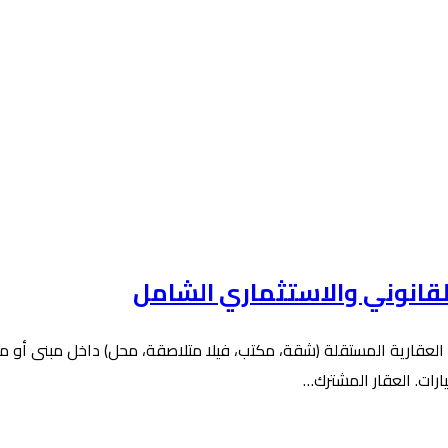
 العقارية المستقلة (شقة، مكتب، فيلا متلاصقة، محل) داخل مبنى أو م
رات. العقار المشترك…