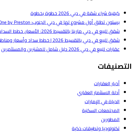
كيفية شراء شقة في دبي 2026 خطوة بخطوة
برستون تطلق أول مشروع لها في دبي الجنوب: One by Preston بقيمة 50 مليون درهم
شقق للبيع في دبي مارينا بالتقسيط 2026: الأسعار، خطط السداد، وأفضل أنواع الشقق
شقق للبيع في دبي بالتقسيط 2026 | خطط سداد وأسعار ومناطق
عقارات للبيع في دبي 2026 دليل شامل للمشترين والمستثمرين
التصنيفات
أخبار العقارات
أدلة الاستثمار العقاري
الحياة في الإمارات
المجتمعات السكنية
المطورين
تكنولوجيا وتطبيقات ذكية