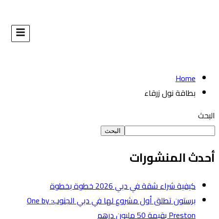
البحث
طوة
برستون تطلق أول مشروع لها في دبي الجنوب: One by