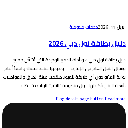
20
لدفع الوحيدة التي تُشغّل جميع
 — وبدونها ستجد نفسك واقفاً أمام
عبور. صمّمت هيئة الطرق والمواصلات
مة “النقرة الواحدة”: نظام…
Blog de