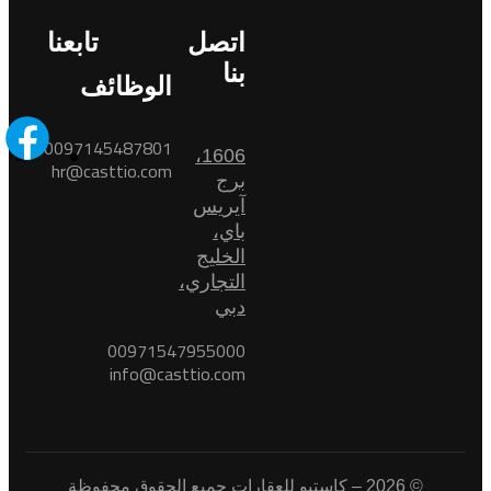
اتصل
تابعنا
بنا
الوظائف
0097145487801
1606،
hr@casttio.com
برج
آيريس
باي،
الخليج
التجاري،
دبي
00971547955000
info@casttio.com