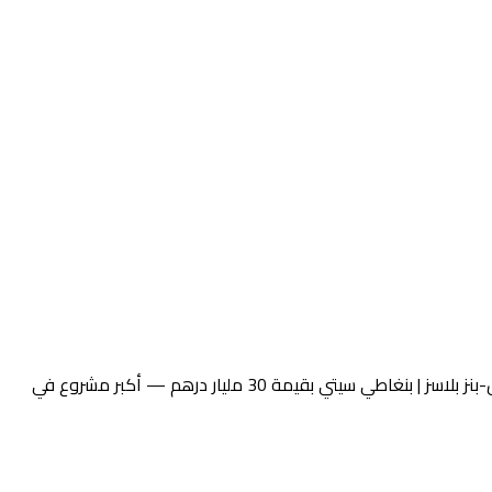
تمثّل مشاريع بنغاطي الجديدة 2026 قفزة نوعية في أجندة السوق العقاري لدبي. في 14 يناير 2026 أعلنت بنغاطي عن إطلاق مدينة مرسيدس-بنز بلاسز | بنغاطي سيتي بقيمة 30 مليار درهم — أكبر مشروع في