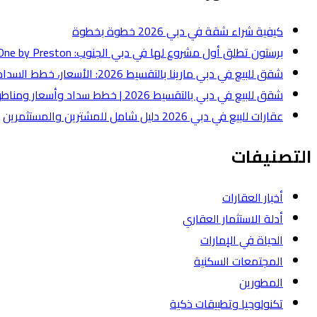
كيفية شراء شقة في دبي 2026 خطوة بخطوة
برستون تطلق أول مشروع لها في دبي الجنوب: One by Preston بقيمة 50 مليون درهم
شقق للبيع في دبي مارينا بالتقسيط 2026: الأسعار، خطط السداد، وأفضل أنواع الشقق
شقق للبيع في دبي بالتقسيط 2026 | خطط سداد وأسعار ومناطق
عقارات للبيع في دبي 2026 دليل شامل للمشترين والمستثمرين
التصنيفات
أخبار العقارات
أدلة الاستثمار العقاري
الحياة في الإمارات
المجتمعات السكنية
المطورين
تكنولوجيا وتطبيقات ذكية