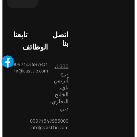
اتصل
تابعنا
بنا
الوظائف
0097145487801
1606،
hr@casttio.com
برج
آيريس
باي،
الخليج
التجاري،
دبي
00971547955000
info@casttio.com