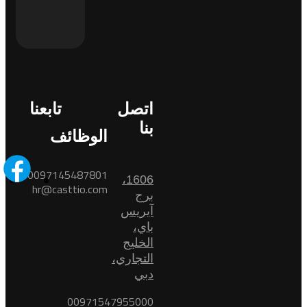
اتصل
تابعنا
بنا
الوظائف
0097145487801
1606،
hr@casttio.com
برج
آيريس
باي،
الخليج
التجاري،
دبي
00971547955000