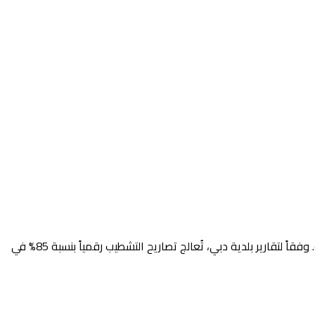
تبحث عن خطوات تشطيبات الشقق في الإمارات بطريقة منظمة وقانونية وضمن ميزانية محسوبة؟ هذا الدليل يقدم لك خارطة الطريق الكاملة. وفقاً لتقارير بلدية دبي، تُعالج تصاريح التشطيب رقمياً بنسبة 85% في