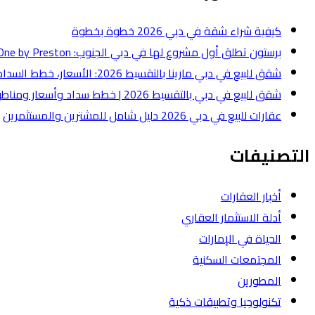
كيفية شراء شقة في دبي 2026 خطوة بخطوة
برستون تطلق أول مشروع لها في دبي الجنوب: One by Preston بقيمة 50 مليون درهم
شقق للبيع في دبي مارينا بالتقسيط 2026: الأسعار، خطط السداد، وأفضل أنواع الشقق
شقق للبيع في دبي بالتقسيط 2026 | خطط سداد وأسعار ومناطق
عقارات للبيع في دبي 2026 دليل شامل للمشترين والمستثمرين
التصنيفات
أخبار العقارات
أدلة الاستثمار العقاري
الحياة في الإمارات
المجتمعات السكنية
المطورين
تكنولوجيا وتطبيقات ذكية