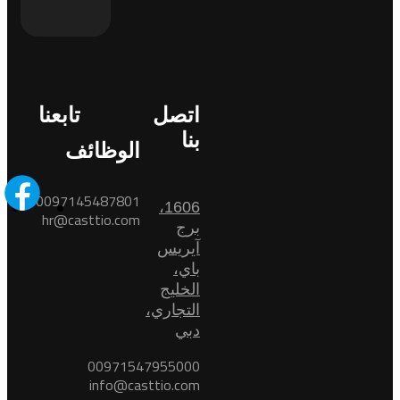
اتصل
تابعنا
بنا
الوظائف
0097145487801
1606،
hr@casttio.com
برج
آيريس
باي،
الخليج
التجاري،
دبي
00971547955000
info@casttio.com