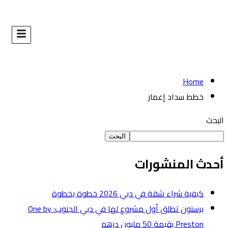
البحث
طوة
برستون تطلق أول مشروع لها في دبي الجنوب: One by