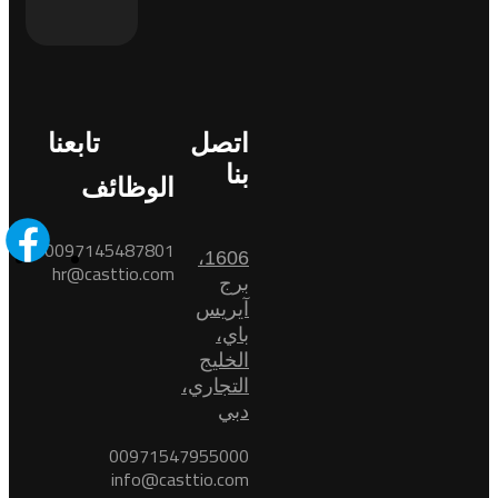
اتصل
تابعنا
بنا
الوظائف
0097145487801
1606،
hr@casttio.com
برج
آيريس
باي،
الخليج
التجاري،
دبي
00971547955000
info@casttio.com