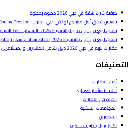
كيفية شراء شقة في دبي 2026 خطوة بخطوة
برستون تطلق أول مشروع لها في دبي الجنوب: One by Preston بقيمة 50 مليون درهم
شقق للبيع في دبي مارينا بالتقسيط 2026: الأسعار، خطط السداد، وأفضل أنواع الشقق
شقق للبيع في دبي بالتقسيط 2026 | خطط سداد وأسعار ومناطق
عقارات للبيع في دبي 2026 دليل شامل للمشترين والمستثمرين
التصنيفات
أخبار العقارات
أدلة الاستثمار العقاري
الحياة في الإمارات
المجتمعات السكنية
المطورين
تكنولوجيا وتطبيقات ذكية