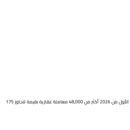
تبحث عن دليل عملي وآمن قانونياً عن شراء عقار في دبي بالتقسيط ؟ هذا المقال يقدم لك الإجابة الكاملة. سوق دبي العقاري سجّل في الربع الأول من 2026 أكثر من 48,000 معاملة عقارية بقيمة تتجاوز 175