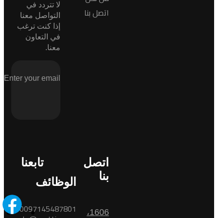
لا تتردد في
اتصل بنا
التواصل معنا
إذا كنت ترغب
في التعاون
معنا.
اتصل
تابعنا
بنا
الوظائف
0097145487801
1606،