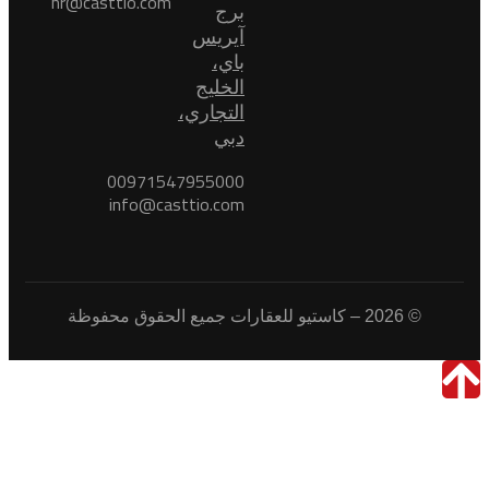
hr@casttio.com
برج
آيريس
باي،
الخليج
التجاري،
دبي
00971547955000
info@casttio.com