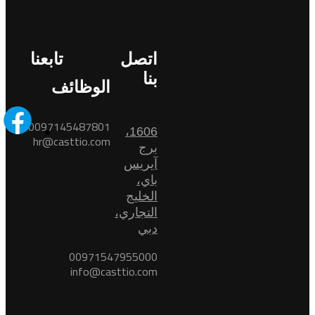
اتصل
تابعنا
بنا
الوظائف
0097145487801
1606،
hr@casttio.com
برج
آيريس
باي،
الخليج
التجاري،
دبي
00971547955000
info@casttio.com