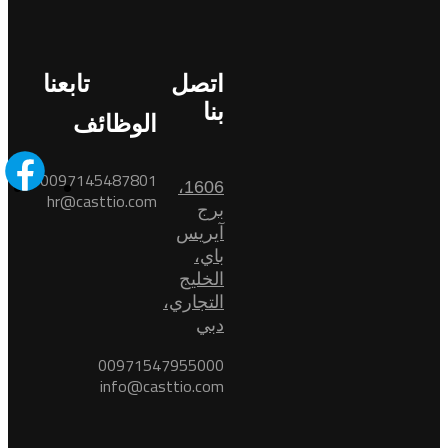
اتصل
تابعنا
بنا
الوظائف
0097145487801
1606،
hr@casttio.com
برج
آيريس
باي،
الخليج
التجاري،
دبي
00971547955000
info@casttio.com