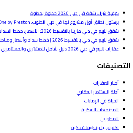
كيفية شراء شقة في دبي 2026 خطوة بخطوة
برستون تطلق أول مشروع لها في دبي الجنوب: One by Preston بقيمة 50 مليون درهم
شقق للبيع في دبي مارينا بالتقسيط 2026: الأسعار، خطط السداد، وأفضل أنواع الشقق
شقق للبيع في دبي بالتقسيط 2026 | خطط سداد وأسعار ومناطق
عقارات للبيع في دبي 2026 دليل شامل للمشترين والمستثمرين
التصنيفات
أخبار العقارات
أدلة الاستثمار العقاري
الحياة في الإمارات
المجتمعات السكنية
المطورين
تكنولوجيا وتطبيقات ذكية