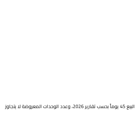
البحث عن فلل للبيع في العين بالتقسيط مختلف جذرياً عن دبي. السوق هنا أصغر، أكثر هدوءاً، وموجَّه للسكن طويل الأجل لا للمضاربة. متوسط البيع 45 يوماً بحسب تقارير 2026، وعدد الوحدات المعروضة لا يتجاوز