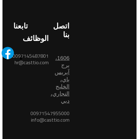
اتصل
تابعنا
بنا
الوظائف
0097145487801
1606،
hr@casttio.com
برج
آيريس
باي،
الخليج
التجاري،
دبي
00971547955000
info@casttio.com