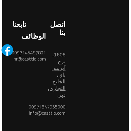
اتصل
تابعنا
بنا
الوظائف
0097145487801
1606،
hr@casttio.com
برج
آيريس
باي،
الخليج
التجاري،
دبي
00971547955000
info@casttio.com