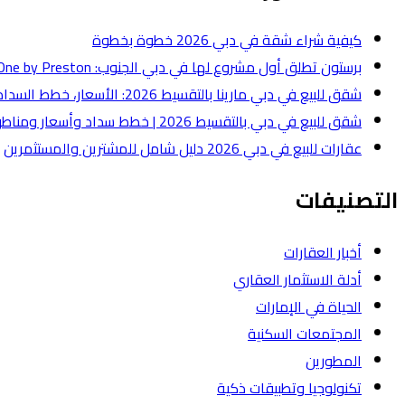
كيفية شراء شقة في دبي 2026 خطوة بخطوة
برستون تطلق أول مشروع لها في دبي الجنوب: One by Preston بقيمة 50 مليون درهم
شقق للبيع في دبي مارينا بالتقسيط 2026: الأسعار، خطط السداد، وأفضل أنواع الشقق
شقق للبيع في دبي بالتقسيط 2026 | خطط سداد وأسعار ومناطق
عقارات للبيع في دبي 2026 دليل شامل للمشترين والمستثمرين
التصنيفات
أخبار العقارات
أدلة الاستثمار العقاري
الحياة في الإمارات
المجتمعات السكنية
المطورين
تكنولوجيا وتطبيقات ذكية