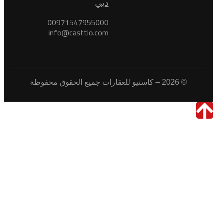
دبي
00971547955000
info@casttio.com