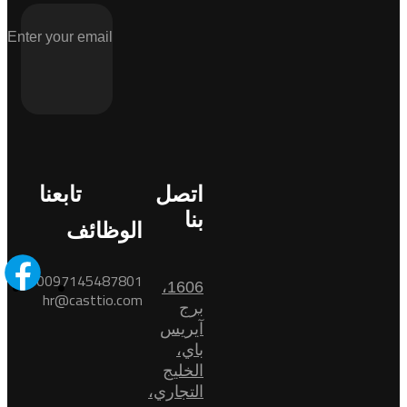
اتصل
تابعنا
بنا
الوظائف
0097145487801
1606،
hr@casttio.com
برج
آيريس
باي،
الخليج
التجاري،