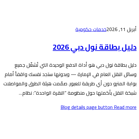
20
لدفع الوحيدة التي تُشغّل جميع
 — وبدونها ستجد نفسك واقفاً أمام
عبور. صمّمت هيئة الطرق والمواصلات
مة “النقرة الواحدة”: نظام…
Blog de