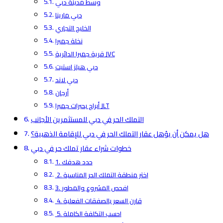
وسط مدينة دبي
دبي مارينا
الخليج التجاري
نخلة جميرا
قرية جميرا الدائرية JVC
دبي هيلز استيت
دبي لاند
أرجان
أبراج بحيرات جميرا JLT
التملك الحر في دبي للمستثمرين الأجانب
هل يمكن أن يؤهل عقار التملك الحر في دبي للإقامة الذهبية؟
خطوات شراء عقار تملك حر في دبي
1. حدد هدفك
2. اختر منطقة التملك الحر المناسبة
3. افحص المشروع والمطور
4. قارن السعر بالصفقات الفعلية
5. احسب التكلفة الكاملة