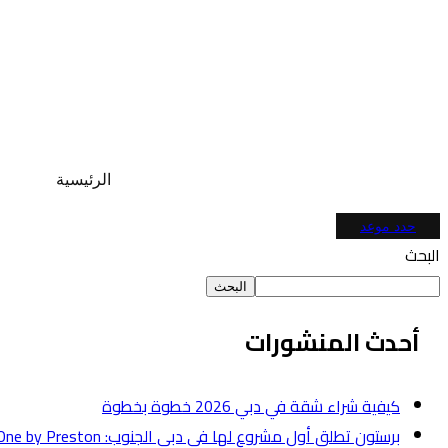
الرئيسية
حدد موعد
البحث
البحث
أحدث المنشورات
كيفية شراء شقة في دبي 2026 خطوة بخطوة
برستون تطلق أول مشروع لها في دبي الجنوب: One by Preston بقيمة 50 مليون درهم