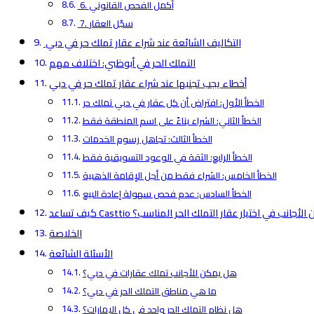
6. أكمل الفحص القانوني
7. سجّل العقار
التكاليف الشائعة عند شراء عقار تملك حر في دبي
التملك الحر في أبوظبي: اختلاف مهم
أخطاء يجب تجنبها عند شراء عقار تملك حر في دبي
الخطأ الأول: افتراض أن كل عقار في دبي تملك حر
الخطأ الثاني: الشراء بناءً على اسم المنطقة فقط
الخطأ الثالث: تجاهل رسوم الخدمات
الخطأ الرابع: الثقة في الوعود التسويقية فقط
الخطأ الخامس: الشراء فقط من أجل الإقامة الذهبية
الخطأ السادس: عدم فحص سهولة إعادة البيع
Castti المشترين الأجانب في اختيار عقار التملك الحر المناسب؟
الخلاصة
الأسئلة الشائعة
هل يمكن للأجانب تملك عقارات في دبي؟
ما هي مناطق التملك الحر في دبي؟
هل نظام التملك الحر واحد في كل الإمارات؟