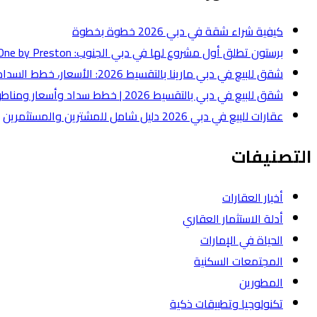
كيفية شراء شقة في دبي 2026 خطوة بخطوة
برستون تطلق أول مشروع لها في دبي الجنوب: One by Preston بقيمة 50 مليون درهم
شقق للبيع في دبي مارينا بالتقسيط 2026: الأسعار، خطط السداد، وأفضل أنواع الشقق
شقق للبيع في دبي بالتقسيط 2026 | خطط سداد وأسعار ومناطق
عقارات للبيع في دبي 2026 دليل شامل للمشترين والمستثمرين
التصنيفات
أخبار العقارات
أدلة الاستثمار العقاري
الحياة في الإمارات
المجتمعات السكنية
المطورين
تكنولوجيا وتطبيقات ذكية