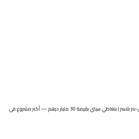
تمثّل مشاريع بنغاطي الجديدة 2026 قفزة نوعية في أجندة السوق العقاري لدبي. في 14 يناير 2026 أعلنت بنغاطي عن إطلاق مدينة مرسيدس-بنز بلاسز | بنغاطي سيتي بقيمة 30 مليار درهم — أكبر مشروع في