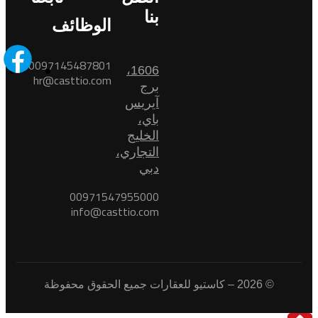
بنا
الوظائف
0097145487801
1606،
hr@casttio.com
برج
آيريس
باي،
الخليج
التجاري،
دبي
00971547955000
info@casttio.com