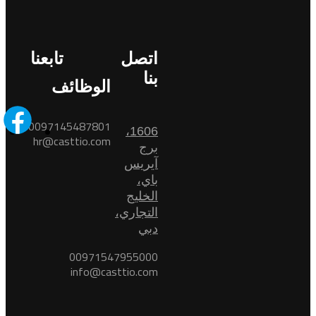
اتصل
تابعنا
بنا
الوظائف
0097145487801
1606،
hr@casttio.com
برج
آيريس
باي،
الخليج
التجاري،
دبي
00971547955000
info@casttio.com