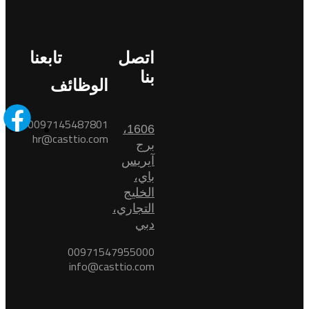
اتصل
تابعنا
بنا
الوظائف
0097145487801
1606،
hr@casttio.com
برج
آيريس
باي،
الخليج
التجاري،
دبي
00971547955000
info@casttio.com