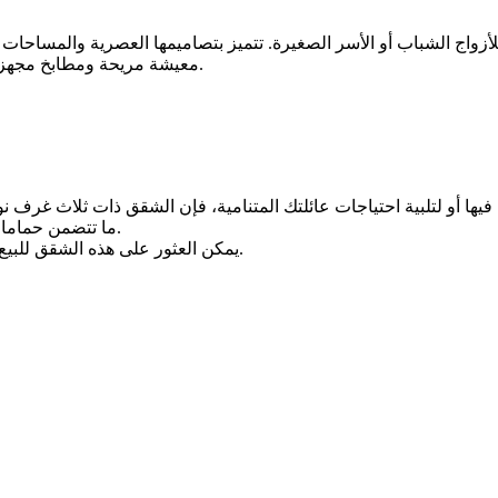
 للأزواج الشباب أو الأسر الصغيرة. تتميز بتصاميمها العصرية والمسا
معيشة مريحة ومطابخ مجهزة تجهيزًا كاملاً. توجد هذه الشقق في معظم المناطق السكنية في دبي.
ا أو لتلبية احتياجات عائلتك المتنامية، فإن الشقق ذات ثلاث غرف نوم 
ما تتضمن حمامات خاصة بكل غرفة نوم ومناطق معيشة فسيحة وايضا شرفات خاصة.
يمكن العثور على هذه الشقق للبيع في دبي بأبراج السكن الفاخرة والمجمعات السكنية الحصرية في دبي.