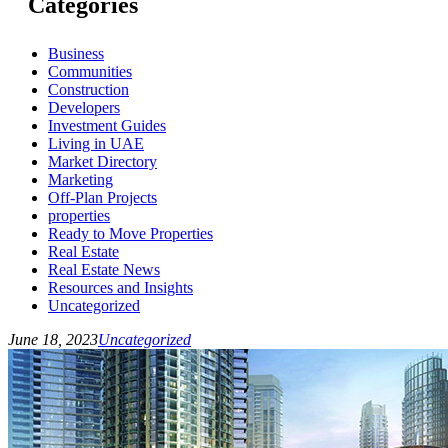
Categories
Business
Communities
Construction
Developers
Investment Guides
Living in UAE
Market Directory
Marketing
Off-Plan Projects
properties
Ready to Move Properties
Real Estate
Real Estate News
Resources and Insights
Uncategorized
June 18, 2023
Uncategorized