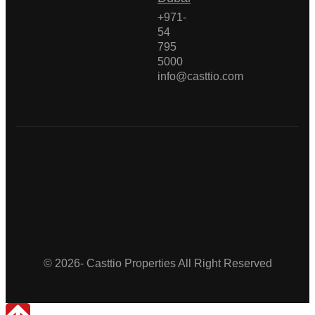
+971-
54
795
5000
info@casttio.com
Casttio
Properties
© 2026- Casttio Properties All Right Reserved