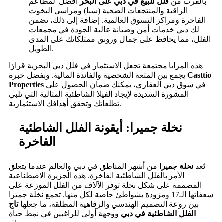
بالقرب من
فلل للبيع في دبي على البحر
أفضل المطاعم
الراقية والمنتجعات الصحية (سبا) ومراسي اليخوت
الفاخرة ومراكز التسوق العالمية. إضافة إلى ذلك، تضمن
لك دبي خدمات أمن وصيانة عالية الجودة في مجمعات
الفلل، مما يحافظ على جمال ورونق ممتلكاتك على المدى
الطويل.
هذه المزايا مجتمعة تجعل الاستثمار في فلل دبي البحرية قرارًا
Casttio
يجمع بين المتعة الشخصية والفائدة المالية. وبفضل خبرة
في سوق دبي العقاري، يمكنك ضمان الحصول على
Properties
المشورة السديدة لإيجاد الفيلا الشاطئية المثالية التي تلبي
تطلعاتك وتحقق أهدافك الاستثمارية.
نخلة جميرا: أيقونة الفلل الشاطئية
الفاخرة
تُعد
نخلة جميرا
من أشهر المناطق في دبي والعالم عندما يتعلق
الأمر بالفلل الشاطئية الفاخرة. هذه الجزيرة الاصطناعية
المصممة على شكل نخلة توفر الآلاف من الفلل الموزعة على
سعفاتها الـ17 ومزودة بشواطئ خاصة لكل منها. تجمع نخلة جميرا
بين روعة التصميم الهندسي والرفاهية المطلقة، ما جعلها
تاج
الفلل الشاطئية في دبي
ووجهة أولى للراغبين في نمط حياة