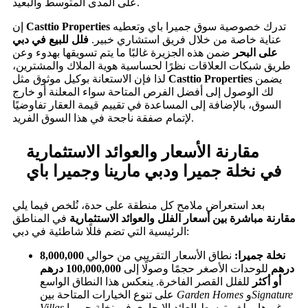
على المدى المتوسط والبعيد.
تدرك خصوصية سوق جميرا باي وتعطيه
Casttio Properties
إن
عناية خاصة من خلال فريق استشاري خبير.
فلل للبيع في دبي
على البحر
ضمن هذه الجزيرة غالبًا ما يتم تسويقها بهدوء وعن
طريق شبكات العلاقات نظرًا لحساسية هوية الملاك والمشترين،
يضمن
Casttio Properties
لذا فإن الاستعانة بوكيل موثوق مثل
لك الوصول إلى أفضل الفرص المتاحة سواء المعلنة أو خارج
السوق، بالإضافة إلى المساعدة في تقييم قيمة العقار تفاوضيًا
لإتمام صفقة ناجحة في هذا السوق الفريد.
مقارنة الأسعار والعوائد الاستثمارية
في نخلة جميرا ودبي مارينا وجميرا باي
بعد استعراض ملامح كل منطقة على حدة، نُلخص فيما يلي
مقارنة مباشرة بين أسعار الفلل والعوائد الاستثمارية
في المناطق
الرئيسية التي تضم فللًا شاطئية في دبي:
نخلة جميرا:
نطاق الأسعار التقريبي من حوالي
8,000,000
درهم
للوحدات الأصغر حجمًا وصولًا إلى
100,000,000 درهم
أو أكثر
للفلل القصر الفاخرة. ينعكس هذا النطاق الواسع
Signature
و
Garden Homes
على تنوع الخيارات المتاحة بين
وغيرها. يبلغ متوسط العائد الإيجاري في نخلة جميرا
Villas