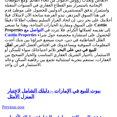
الأنفاس وتجذب رؤوس الأموال من أنحاء العالم. ومع التوقعات
الإيجابية باستمرار نمو القطاع العقاري في السنوات المقبلة
واستمرار تدفق المستثمرين الدوليين للحصول على موطئ قدم
في هذا السوق المزدهر، تبدو الفرصة سانحة الآن لامتلاك فيلا
أحلامك على بحر دبي. إن اتخاذ القرار السليم يتطلب اطلاعًا دقيقًا
Casttio
على السوق ومقارنة الخيارات المتاحة، وهذا ما تسعى
إلى تقديمه لعملائها الكرام. فلا تتردد في
التواصل مع
Properties
للحصول على استشارة مخصصة حول شراء
Casttio Properties
الفلل الشاطئية في دبي، حيث سيضع خبراؤنا بين يديك أحدث
المعلومات السوقية ويساعدونك في اقتناص أفضل الفرص
لفلل
للبيع في دبي على البحر
تلائم احتياجاتك سواء للسكن أو
الاستثمار. باختيار الشريك العقاري المناسب والخيار الصحيح من
العقارات، ستنعم بتجربة استثنائية تجمع بين رفاهية السكن وعائد
الاستثمار في آن واحد.
بيوت للبيع في الإمارات – دليلك الشامل لاختيار
المنزل الأمثل
Previous post