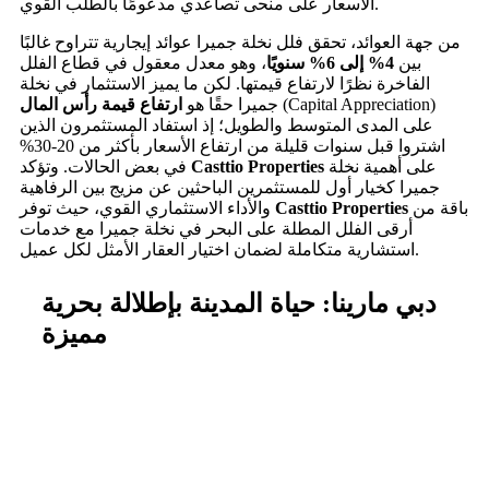
الأسعار على منحى تصاعدي مدعومًا بالطلب القوي.
من جهة العوائد، تحقق فلل نخلة جميرا عوائد إيجارية تتراوح غالبًا
بين
4% إلى 6% سنويًا
، وهو معدل معقول في قطاع الفلل
الفاخرة نظرًا لارتفاع قيمتها. لكن ما يميز الاستثمار في نخلة
(Capital Appreciation)
جميرا حقًا هو
ارتفاع قيمة رأس المال
على المدى المتوسط والطويل؛ إذ استفاد المستثمرون الذين
اشتروا قبل سنوات قليلة من ارتفاع الأسعار بأكثر من 20-30%
على أهمية نخلة
Casttio Properties
في بعض الحالات. وتؤكد
جميرا كخيار أول للمستثمرين الباحثين عن مزيج بين الرفاهية
باقة من
Casttio Properties
والأداء الاستثماري القوي، حيث توفر
أرقى الفلل المطلة على البحر في نخلة جميرا مع خدمات
استشارية متكاملة لضمان اختيار العقار الأمثل لكل عميل.
دبي مارينا: حياة المدينة بإطلالة بحرية
مميزة