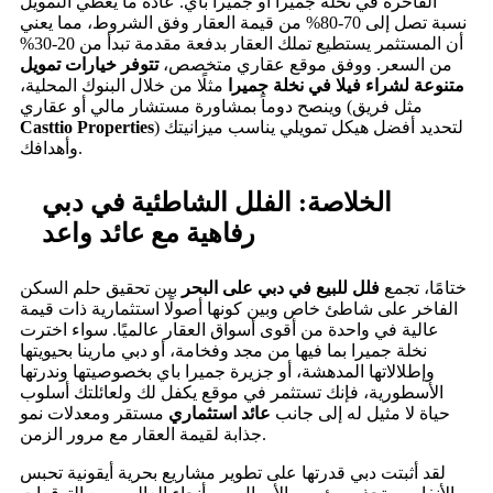
الفاخرة في نخلة جميرا أو جميرا باي. عادة ما يغطي التمويل
نسبة تصل إلى 70-80% من قيمة العقار وفق الشروط، مما يعني
أن المستثمر يستطيع تملك العقار بدفعة مقدمة تبدأ من 20-30%
من السعر. ووفق موقع عقاري متخصص،
تتوفر خيارات تمويل
متنوعة لشراء فيلا في نخلة جميرا
مثلًا من خلال البنوك المحلية،
وينصح دوماً بمشاورة مستشار مالي أو عقاري (مثل فريق
) لتحديد أفضل هيكل تمويلي يناسب ميزانيتك
Casttio Properties
وأهدافك.
الخلاصة: الفلل الشاطئية في دبي
رفاهية مع عائد واعد
ختامًا، تجمع
فلل للبيع في دبي على البحر
بين تحقيق حلم السكن
الفاخر على شاطئ خاص وبين كونها أصولًا استثمارية ذات قيمة
عالية في واحدة من أقوى أسواق العقار عالميًا. سواء اخترت
نخلة جميرا بما فيها من مجد وفخامة، أو دبي مارينا بحيويتها
وإطلالاتها المدهشة، أو جزيرة جميرا باي بخصوصيتها وندرتها
الأسطورية، فإنك تستثمر في موقع يكفل لك ولعائلتك أسلوب
حياة لا مثيل له إلى جانب
عائد استثماري
مستقر ومعدلات نمو
جذابة لقيمة العقار مع مرور الزمن.
لقد أثبتت دبي قدرتها على تطوير مشاريع بحرية أيقونية تحبس