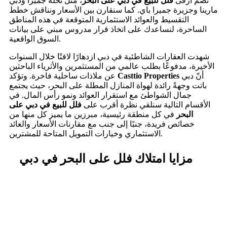
تضم أرقى
فلل للبيع في دبي على البحر
، مثل نخلة جميرا ودبي
مارينا وجزيرة جميرا باي. كما سنقارن بين الأسعار ونناقش خطط
التقسيط والعوائد الاستثمارية المتوقعة في هذه المناطق
الساحرة، لنساعدك على اتخاذ قرار مدروس مبني على بيانات
السوق الواقعية.
شهدت العقارات الشاطئية في دبي ازدهارًا لافتًا خلال السنوات
الأخيرة، مدفوعًا بطلب عالمي من المستثمرين والأثرياء الباحثين
أنّ دبي
Casttio Properties
عن ملاذات ساحلية فاخرة. وتؤكد
باتت وجهةً رائدة لهواة المنازل المطلة على البحر، حيث يجتمع
جمال الشواطئ مع استقرار العوائد ونمو رأس المال. في
الأقسام التالية سنلقي نظرة أقرب على
فلل للبيع في دبي على
البحر
في كل منطقة رئيسية، مبرزين ما يميز كل منها من
خصائص فريدة، جنبًا إلى جنب مع مقارنات الأسعار والعائد
الاستثماري وخيارات التمويل المتاحة للمشترين.
مزايا امتلاك فلل على البحر في دبي