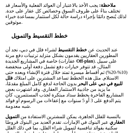
ملاحظة:
يجب الأخذ بالاعتبار أن العوائد الفعلية والأسعار قد
تختلف بناءً على ظروف السوق وخصائص كل عقار على حدة.
لذلك يُنصح دائمًا بإجراء دراسة حالة لكل استثمار بمساعدة خبراء
موثوقين.
خطط التقسيط والتمويل
عند الحديث عن
خطط التقسيط
لشراء فلل في دبي، نجد أن
المطورين العقاريين يقدمون بشكل متزايد ترتيبات دفع مرنة
). على سبيل
Off-plan
خاصة في المشاريع الجديدة (عقارات
المثال، قد تتوفر خيارات دفع تشمل دفعة أولى منخفضة
(10%-20%) ثم أقساط ميسرة تمتد خلال فترة الإنشاء وبعده حتى
الاستلام. مثل هذه الخطط تساعد المشترين على امتلاك
فلل
للبيع في دبي على البحر
بدون الحاجة لدفع كامل المبلغ مقدمًا،
ما يزيد من جاذبية الاستثمار العقاري. وقد اشتهرت بعض
المشاريع الفاخرة بخطط سداد مبتكرة لجذب المستثمرين، كأن
يتم الدفع على 3 أو 5 سنوات مع إعفاءات من الرسوم أو فوائد
شبه معدومة.
بالنسبة للفلل الجاهزة، يمكن للمشترين الاستفادة من
التمويل
العقاري
عبر البنوك في الإمارات. تقدم العديد من البنوك قروضًا
سكنية بفوائد تنافسية لتمويل شراء الفلل، بما في ذلك الفلل