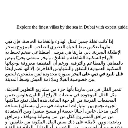
Explore the finest villas by the sea in Dubai with expert guid
إذا كانت نخلة جميرا تمثل الهدوء والفخامة الخاصة، فإن
دبي
مارينا
تعكس نمط الحياة العصري الصاخب الممزوج بسحر
الإطلالة البحرية. دبي مارينا هي مرسى اصطناعي ضخم تحيط به
الأبراج السكنية الشاهقة والفنادق، وتوفر ممشى بحريًا ينبض
بالمقاهي والمطاعم والترفيه. ورغم أن المنطقة معروفة بوحداتها
السكنية العمودية (الشقق والبنتهاوس الفاخرة)، إلا أنها تضم أيضًا
فلل للبيع في دبي على البحر
بصورة محدودة لمن يطمحون للجمع
بين خصوصية الفيلا وملاءمة العيش وسط المدينة.
تتميز الفلل في دبي مارينا بأنها جزء من مشاريع التطوير الحديثة،
مثل الفلل الموجودة في منصات الأبراج أو التاون هاوس ضمن
المجمعات القريبة من الواجهة المائية. هذه الفلل تمنح ساكنيها
تجربة تجمع بين امتيازات المعيشة في منزل مستقل (مساحة
أكبر، مدخل خاص، أحيانًا حديقة أو مسبح صغير) وبين الاستفادة
من مرافق المشروع ككل من أمن وصيانة ومواقف ومرافق
رياضية. ومن الأمثلة على ذلك بعض الفلل المكونة من طابقين أو
ثلاثة ضمن أبراج مرسى دبي الشهيرة، أو المنازل الملاصقة للقناة