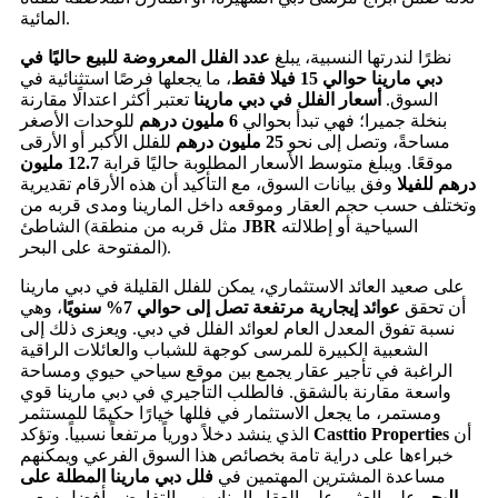
المائية.
نظرًا لندرتها النسبية، يبلغ
عدد الفلل المعروضة للبيع حاليًا في
دبي مارينا حوالي 15 فيلا فقط
، ما يجعلها فرصًا استثنائية في
السوق.
أسعار الفلل في دبي مارينا
تعتبر أكثر اعتدالًا مقارنة
بنخلة جميرا؛ فهي تبدأ بحوالي
6 مليون درهم
للوحدات الأصغر
مساحةً، وتصل إلى نحو
25 مليون درهم
للفلل الأكبر أو الأرقى
موقعًا. ويبلغ متوسط الأسعار المطلوبة حاليًا قرابة
12.7 مليون
درهم للفيلا
وفق بيانات السوق، مع التأكيد أن هذه الأرقام تقديرية
وتختلف حسب حجم العقار وموقعه داخل المارينا ومدى قربه من
السياحية أو إطلالته
JBR
الشاطئ (مثل قربه من منطقة
المفتوحة على البحر).
على صعيد العائد الاستثماري، يمكن للفلل القليلة في دبي مارينا
أن تحقق
عوائد إيجارية مرتفعة تصل إلى حوالي 7% سنويًا
، وهي
نسبة تفوق المعدل العام لعوائد الفلل في دبي. ويعزى ذلك إلى
الشعبية الكبيرة للمرسى كوجهة للشباب والعائلات الراقية
الراغبة في تأجير عقار يجمع بين موقع سياحي حيوي ومساحة
واسعة مقارنة بالشقق. فالطلب التأجيري في دبي مارينا قوي
ومستمر، ما يجعل الاستثمار في فللها خيارًا حكيمًا للمستثمر
أن
Casttio Properties
الذي ينشد دخلاً دورياً مرتفعاً نسبياً. وتؤكد
خبراءها على دراية تامة بخصائص هذا السوق الفرعي ويمكنهم
مساعدة المشترين المهتمين في
فلل دبي مارينا المطلة على
البحر
على العثور على العقار المناسب والتفاوض بأفضل سعر،