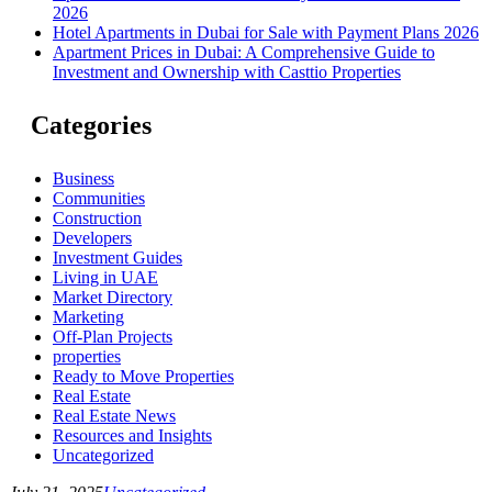
2026
Hotel Apartments in Dubai for Sale with Payment Plans 2026
Apartment Prices in Dubai: A Comprehensive Guide to
Investment and Ownership with Casttio Properties
Categories
Business
Communities
Construction
Developers
Investment Guides
Living in UAE
Market Directory
Marketing
Off-Plan Projects
properties
Ready to Move Properties
Real Estate
Real Estate News
Resources and Insights
Uncategorized