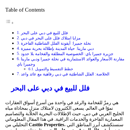
Table of Contents
فلل للبيع في دبي على البحر
مزايا امتلاك فلل على البحر في دبي
نخلة جميرا: أيقونة الفلل الشاطئية الفاخرة
دبي مارينا: حياة المدينة بإطلالة بحرية مميزة
جزيرة جميرا باي: الخصوصية المطلقة والفخامة بلا حدود
مقارنة الأسعار والعوائد الاستثمارية في نخلة جميرا ودبي مارينا
وجميرا باي
خطط التقسيط والتمويل
الخلاصة: الفلل الشاطئية في دبي رفاهية مع عائد واعد
فلل للبيع في دبي على البحر
هي رمزٌ للفخامة والرغد في واحدة من أسرع أسواق العقارات
نموًا في العالم. يسعى الكثيرون لامتلاك منزلٍ بمحاذاة مياه
الخليج العربي في دبي، حيث الإطلالات البحرية الخلابة والتصاميم
المعمارية الفاخرة والخدمات الراقية. في هذا المقال المعلوماتي
، سنستكشف أبرز المناطق التي
Casttio Properties
التحليلي من