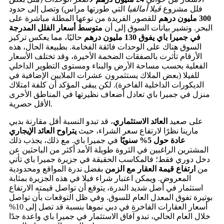
فلل مشروع
ڤيلا أمالفيا
التي طورتها مراس) وتصل إلى حدود
300 مليون درهم
للقصور الفريدة من نوعها المطلة مباشرة على
البحر. وتشير بيانات السوق إلى أن
متوسط أسعار الفلل المدرجة
في جميرا باي يفوق 130 مليون درهم
حاليًا، مما يعكس تركيز
السوق هناك على الوحدات فائقة الفخامة. بطبيعة الحال، هذه
الأرقام تأثرت بالصفقات الضخمة الأخيرة، وقد تختلف الأسعار
الفعلية بحسب مساحة الأرض والبناء ومستوى التطوير الداخلي
للفيلا (بعض الملاك يستثمرون عشرات الملايين الإضافية في
الديكورات الداخلية الفاخرة). لكن يبقى المؤكد أن كلفة امتلاك
منزل في جميرا باي تعادل أضعاف نظيرتها في المناطق الأخرى
الأقل حصرية.
على صعيد
العائد الاستثماري
، قد تبدو النسبة أقل مقارنة بدبي
مارينا نظرًا لارتفاع سعر الشراء، حيث
يتراوح العائد الإيجاري
عادة حول 5% سنويًا
في جميرا باي. مع ذلك، يجذب ذلك
المشترين الراغبين في الثروة طويلة الأمد أكثر من الباحثين عن
دخل دوري فقط؛ فالمكاسب الحقيقة في جزيرة جميرا باي تأتي
من
ارتفاع قيمة العقار مع الزمن
بفضل ندرة المواقع ومحدودية
المعروض. ويمكن اعتبار شراء فيلا في هذه الجزيرة بمثابة
استثمار في أصل شديد الندرة، يتوقع أن تواصل قيمته الارتفاع
بوتيرة تفوق المعدل العام للسوق. وفي ظل التوقعات بأن تواصل
أسعار العقارات الفاخرة في دبي نموها بنسبة قد تصل إلى 10%
خلال العام الحالي، تبدو آفاق الاستثمار في جميرا باي واعدة جدًا