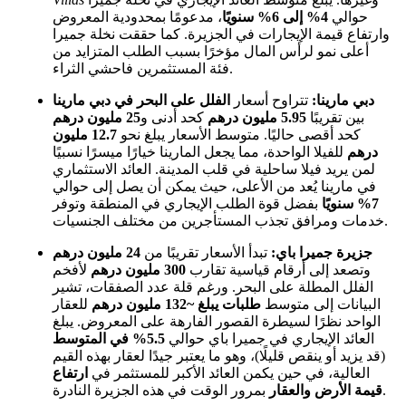
حوالي
4% إلى 6% سنويًا
، مدعومًا بمحدودية المعروض
وارتفاع قيمة الإيجارات في الجزيرة. كما حققت نخلة جميرا
أعلى نمو لرأس المال مؤخرًا بسبب الطلب المتزايد من
فئة المستثمرين فاحشي الثراء.
دبي مارينا:
تتراوح أسعار
الفلل على البحر في دبي مارينا
بين تقريبًا
5.95 مليون درهم
كحد أدنى و
25 مليون درهم
كحد أقصى حاليًا. متوسط الأسعار يبلغ نحو
12.7 مليون
درهم
للفيلا الواحدة، مما يجعل المارينا خيارًا ميسرًا نسبيًا
لمن يريد فيلا ساحلية في قلب المدينة. العائد الاستثماري
في مارينا يُعد من الأعلى، حيث يمكن أن يصل إلى حوالي
7% سنويًا
بفضل قوة الطلب الإيجاري في المنطقة وتوفر
خدمات ومرافق تجذب المستأجرين من مختلف الجنسيات.
جزيرة جميرا باي:
تبدأ الأسعار تقريبًا من
24 مليون درهم
وتصعد إلى أرقام قياسية تقارب
300 مليون درهم
لأفخم
الفلل المطلة على البحر. ورغم قلة عدد الصفقات، تشير
البيانات إلى متوسط
طلبات يبلغ ~132 مليون درهم
للعقار
الواحد نظرًا لسيطرة القصور الفارهة على المعروض. يبلغ
العائد الإيجاري في جميرا باي حوالي
5.5% في المتوسط
(قد يزيد أو ينقص قليلًا)، وهو ما يعتبر جيدًا لعقار بهذه القيم
العالية، في حين يكمن العائد الأكبر للمستثمر في
ارتفاع
بمرور الوقت في هذه الجزيرة النادرة.
قيمة الأرض والعقار