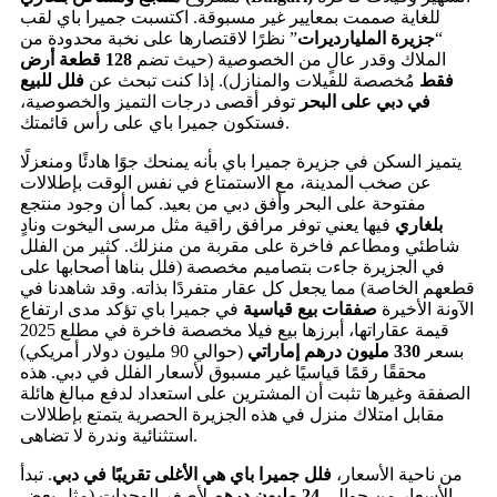
للغاية صممت بمعايير غير مسبوقة. اكتسبت جميرا باي لقب
“
جزيرة المليارديرات
” نظرًا لاقتصارها على نخبة محدودة من
الملاك وقدر عالٍ من الخصوصية (حيث تضم
128 قطعة أرض
فقط
مُخصصة للفيلات والمنازل). إذا كنت تبحث عن
فلل للبيع
في دبي على البحر
توفر أقصى درجات التميز والخصوصية،
فستكون جميرا باي على رأس قائمتك.
يتميز السكن في جزيرة جميرا باي بأنه يمنحك جوًا هادئًا ومنعزلًا
عن صخب المدينة، مع الاستمتاع في نفس الوقت بإطلالات
مفتوحة على البحر وأفق دبي من بعيد. كما أن وجود منتجع
بلغاري
فيها يعني توفر مرافق راقية مثل مرسى اليخوت ونادٍ
شاطئي ومطاعم فاخرة على مقربة من منزلك. كثير من الفلل
في الجزيرة جاءت بتصاميم مخصصة (فلل بناها أصحابها على
قطعهم الخاصة) مما يجعل كل عقار متفردًا بذاته. وقد شاهدنا في
الآونة الأخيرة
صفقات بيع قياسية
في جميرا باي تؤكد مدى ارتفاع
قيمة عقاراتها، أبرزها بيع فيلا مخصصة فاخرة في مطلع 2025
بسعر
330 مليون درهم إماراتي
(حوالي 90 مليون دولار أمريكي)
محققًا رقمًا قياسيًا غير مسبوق لأسعار الفلل في دبي. هذه
الصفقة وغيرها تثبت أن المشترين على استعداد لدفع مبالغ هائلة
مقابل امتلاك منزل في هذه الجزيرة الحصرية يتمتع بإطلالات
استثنائية وندرة لا تضاهى.
من ناحية الأسعار،
فلل جميرا باي هي الأغلى تقريبًا في دبي
. تبدأ
الأسعار من حوالي
24 مليون درهم
لأصغر الوحدات (مثل بعض