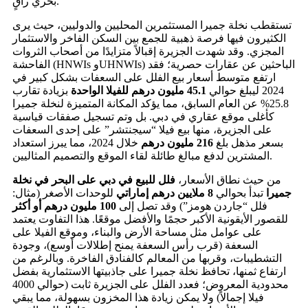
بحري راقٍ.
تستقطب نخلة جميرا المستثمرين المحليين والدوليين، حيث يرى
الكثيرون فيها فرصة ذهبية للجمع بين السكن الفاخر والاستثمار
المجزي. وقد شهدت الجزيرة إقبالاً متزايدًا من أصحاب الثروات
الفاحشة (HNWIs وUHNWIs) الباحثين عن عقارات حصرية؛ فقد
ارتفع متوسط أسعار بيع الفلل على السعفات بشكل كبير في
2024 ليبلغ حوالي
45.1 مليون درهم للفيلا الواحدة
بزيادة تقارب
25.8% عن العام السابق، مما يؤكد المكانة المتميزة لنخلة جميرا
كأغلى موقع عقاري في دبي. بل وتم تسجيل صفقات قياسية
على الجزيرة، منها بيع فيلا “سيجنتشر” على إحدى السعفات
بسعر مذهل بلغ
216 مليون درهم
خلال 2024، مما يبرز استعداد
المشترين لدفع مبالغ طائلة لقاء الموقع والتصميم المثاليين.
من حيث نطاق الأسعار،
فلل للبيع في دبي على البحر في نخلة
جميرا
تبدأ بحوالي
8 ملايين درهم إماراتي
للوحدات الأصغر (مثال:
فلل “جاردن هومز”) وقد تصل إلى
100 مليون درهم أو أكثر
للقصور الأيقونية الأكبر حجمًا والأفضل موقعًا. هذا التفاوت يعتمد
على عوامل مثل مساحة الأرض والبناء، وموقع الفيلا على
السعفة (قرب رأس السعفة يمنح إطلالات أوسع)، وجودة
التشطيبات، وقربها من المعالم كالفنادق الفاخرة. وبالرغم من
ارتفاع ثمنها، تحافظ نخلة جميرا على جاذبيتها الاستثمارية بفضل
محدودية المعروض؛ فعدد الفلل على الجزيرة ثابت (حوالي 4000
فيلا إجمالاً) ولا يمكن زيادة هذا المخزون بسهولة، مما يبقي