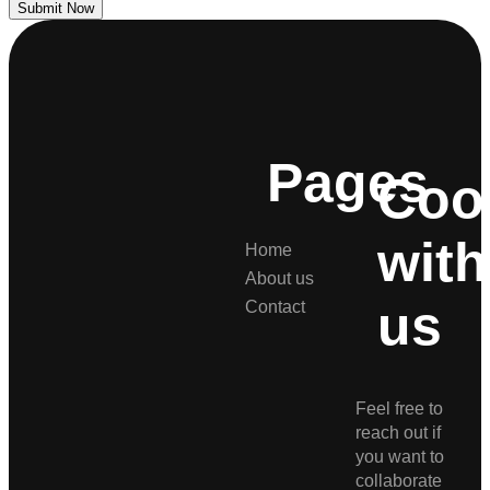
Submit Now
Pages
Coo
with
Home
About us
us
Contact
Feel free to
reach out if
you want to
collaborate