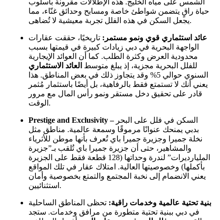
الشمس على مياه الخليج. هذه الإطلالات مقرونة بأسلوب
حياة راقٍ يتضمن شواطئ خاصة ومسابح وحدائق غنّاء، مما
يجعل السكن في هذه الفلل تجربة معيشية لا تُضاهى.
عائد استثماري قوي ونمو مستمر:
تاريخيًا، حققت عقارات
الواجهة البحرية في دبي زيادات كبيرة في قيمتها بسبب
محدودية العرض وكثرة الطلب. كما أن العوائد الإيجارية
للفلل البحرية مجزية، إذ يبلغ متوسط
العائد الاستثماري
السنوي حوالي 5% وقد يتجاوز ذلك في بعض المناطق. هذا
يعني أنك لا تستمتع فقط بالرفاهية، بل أيضًا باستثمار مُثمر
قادر على تحقيق دخل مستقر ونمو رأس المال مع مرور
الوقت.
السكن في فلل على البحر
Prestige and Exclusivity –
بدبي يمنحك عنوانًا مرموقًا وسمعة عالمية. مناطق مثل
نخلة جميرا وجزيرة جميرا باي تُعرف بأنها موطن للأثرياء
والمشاهير، حتى أن جزيرة جميرا باي تُلقب بـ”جزيرة
المليارديرات” لندرة وحداتها (128 قطعة فقط على الجزيرة
بأكملها) وخصوصيتها العالية. امتلاك عقار في تلك المواقع
يعني الانضمام إلى نخبة المجتمع والتمتع بخصوصية وأمان
استثنائيين.
بنية تحتية عالمية وخدمات راقية:
تحظى المناطق الساحلية
في دبي ببنية تحتية متطورة من مرافق وخدمات. ستجد