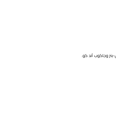
-بنز وجاكوب آند كو.