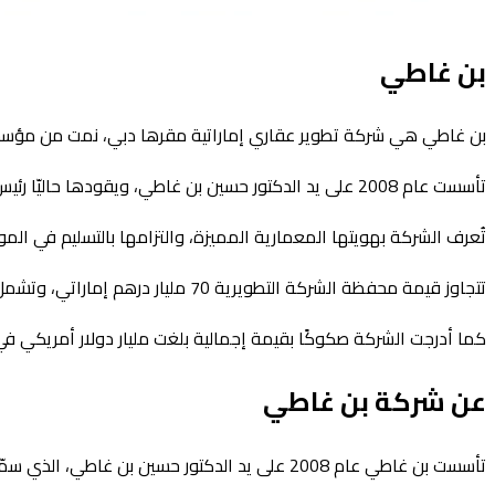
بن غاطي
بن غاطي هي شركة تطوير عقاري إماراتية مقرها دبي، نمت من مؤسسة ع
تأسست عام 2008 على يد الدكتور حسين بن غاطي، ويقودها حاليّا رئيس مجلس الإدارة محمد بن غاطي.
تُعرف الشركة بهويتها المعمارية المميزة، والتزامها بالتسليم في ال
تتجاوز قيمة محفظة الشركة التطويرية 70 مليار درهم إماراتي، وتشمل أكثر من 80 مشروعًا وحوالي 20,000 وحدة قيد التطوير.
كما أدرجت الشركة صكوكًا بقيمة إجمالية بلغت مليار دولار أمريكي ف
عن شركة بن غاطي
تأسست بن غاطي عام 2008 على يد الدكتور حسين بن غاطي، الذي سمّى الشركة باسم والده الراحل غاطي بن غيب.