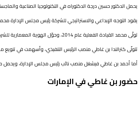
يحمل الدكتور حسين درجة الدكتوراه في التكنولوجيا الصناعية والماجستي
يقود التوجه الإبداعي والاستراتيجي للشركة رئيس مجلس الإدارة محم
تولّى محمد القيادة الفعلية عام 2014، وحوّل الهوية المعمارية للشركة مستلهمًا من عالم السيارات والساعات الفاخرة، ليبتكر ما تسميه الشركة بـ«العقارات الفائقة» (Hyper-Properties).
تتولّى كترالندا بن غاطي منصب الرئيس التنفيذي، وأسهمت في تنويع مص
أما أحمد بن غاطي فيشغل منصب نائب رئيس مجلس الإدارة، ويحمل ماجس
حضور بن غاطي في الإمارات