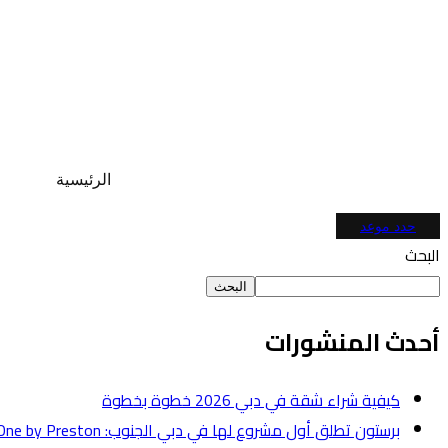
الرئيسية
حدد موعد
البحث
البحث
أحدث المنشورات
كيفية شراء شقة في دبي 2026 خطوة بخطوة
برستون تطلق أول مشروع لها في دبي الجنوب: One by Preston بقيمة 50 مليون درهم