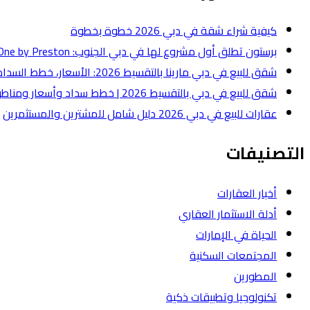
كيفية شراء شقة في دبي 2026 خطوة بخطوة
برستون تطلق أول مشروع لها في دبي الجنوب: One by Preston بقيمة 50 مليون درهم
شقق للبيع في دبي مارينا بالتقسيط 2026: الأسعار، خطط السداد، وأفضل أنواع الشقق
شقق للبيع في دبي بالتقسيط 2026 | خطط سداد وأسعار ومناطق
عقارات للبيع في دبي 2026 دليل شامل للمشترين والمستثمرين
التصنيفات
أخبار العقارات
أدلة الاستثمار العقاري
الحياة في الإمارات
المجتمعات السكنية
المطورين
تكنولوجيا وتطبيقات ذكية