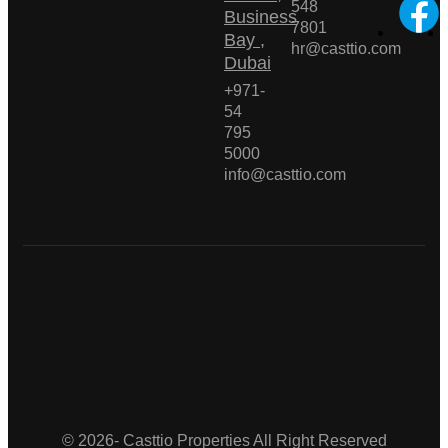
548
Business
7801
Bay ,
hr@casttio.com
Dubai
+971-
54
795
5000
info@casttio.com
Casttio
Properties
© 2026- Casttio Properties All Right Reserved