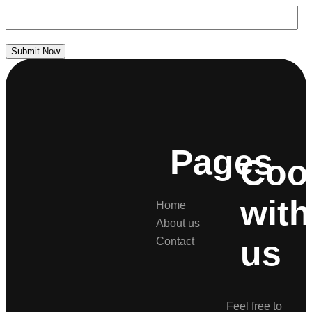
Submit Now
Pages
Coo
with
Home
About us
us
Contact
Feel free to