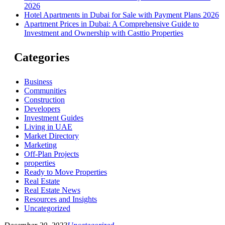
2026
Hotel Apartments in Dubai for Sale with Payment Plans 2026
Apartment Prices in Dubai: A Comprehensive Guide to
Investment and Ownership with Casttio Properties
Categories
Business
Communities
Construction
Developers
Investment Guides
Living in UAE
Market Directory
Marketing
Off-Plan Projects
properties
Ready to Move Properties
Real Estate
Real Estate News
Resources and Insights
Uncategorized