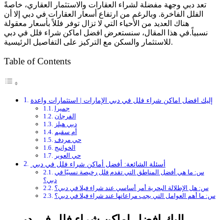
تعد دبي وجهة مفضلة لشراء العقارات والاستثمار العقاري، خاصةً
الفلل الفاخرة. وبالرغم من ارتفاع أسعار العقارات في دبي إلا أن
هناك العديد من الأحياء التي لا تزال توفر فللاً بأسعار معقولة
نسبياً.في هذا المقال، سنستعرض افضل اماكن شراء فلل في دبي
للاستثمار والسكن مع التركيز على التفاصيل الرئيسية.
Table of Contents
إليك افضل اماكن شراء فلل في دبي الإمارات | استثمارات واعدة
جميرا
الفرجان
دبي هيلز
أم سقيم
حي مردف
الخوانيج
حي العوير
أسئلة الشائعة: أفضل أماكن شراء فلل في دبي
س: ما هي أفضل المناطق التي تقدم فلل رخيصة نسبيًا في
دبي؟
س: هل الإطلالة البحرية أمر أساسي عند شراء فيلا في دبي؟
س: ما أهم العوامل التي يجب مراعاتها عند شراء فيلا في دبي؟
إليك افضل اماكن شراء فلل في دبي