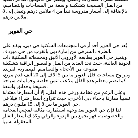
من الفلل الفسيحة بتشكيلة واسعة من المساحات والتصاميم،
بالإضافة إلى أسعار مدروسة تبدأ من 4 ملايين درهم وتصل إلى 8
ملايين درهم.
حي العوير
يُعد حي العوير أحد أرقى المجتمعات السكنية في دبي، ويقع على
الطرف الشرقي من إمارة دبي بالقرب من حي ميردف.
ويتميز حي العوير بطابعه الأوروبي الأنيق ومجمعاته السكنية ذات
الجودة العالية، حيث نجد العديد من الفلل والقصور الراقية بتشكيلة
متنوعة من الأحجام والتصاميم المعمارية الفريدة.
وتتراوح مساحات فلل العوير ما بين 5 آلاف إلى 20 ألف قدم مربع،
كما تضم معظم هذه الفلل ملاعب تنس خاصة وحمامات سباحة
فسيحة وحدائق واسعة.
وعلى الرغم من فخامة ورقي هذه الفلل، إلا أن أسعارها معتدلة
نسبياً مقارنةً بأحياء دبي الأخرى، حيث تتراوح أسعار شراء فيلا في
حي العوير ما بين 8 إلى 15 مليون درهم.
لذا فإن حي العوير يعد وجهة استثمارية مثالية لمحبي الفخامة
والخصوصية، فهو يجمع بين الهدوء والرقي وكذلك أسعار الفلل
المعقولة نسبياً.