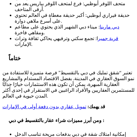
متحف اللوفر أبوظبي: فرع لمتحف اللوفر بباريس يعد من
أرقى المتاحف.
حديقة فيراري أبوظبي: أكبر حديقة مغطاة في العالم تحتوي
على أسرع ملاهي دوارة.
دبي مارينا
: ميناء دبي الشهير الذي يحتوي على مطاعم
ومقاهي فاخرة.
قرية جمير
ا: تجمع سكني وترفيهي يحاكي ثقافة وتراث
الإمارات.
ختاماً
تعتبر “شقق تمليك في دبي بالتقسيط” فرصة متميزة للاستفادة من
نمو السوق العقاري في المدينة. بفضل الاقتصاد المستدام والمشاريع
العقارية المبهرة، يمكن أن تكون هذه الاستثمارات خيارًا جذابًا
للمستثمرين العقاريين والأفراد الراغبين في الاستقرار في إحدى أكثر
المدن حيوية في العالم.
قد يهمك:
تمويل عقاري بدون دفعة أولى في الإمارات
ومن أبرز مميزات شراء عقار بالتقسيط في دبي :
إمكانية امتلاك شقة في دبي بدفعات مريحة تناسب الدخل