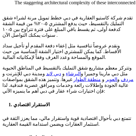
The staggering architectural complexity of these interconnecte
تقدم شركة كاستيو العقارية في دبي خطط تمويل مرنة لشراء شقق
التمليك بالتقسيط، حيث يدفع المشتري ٥-٢٠% من قيمة الشقة
كدفعة أولى، ثم يقسط باقي المبلغ على فترة تتراوح بين ٥-١٠
سنوات يمكنك التواصل الآن .
ونقدم عروضاً تنافسية مثل إعفاء دفعة المقدم أو تأجيل سداد
الأقساط. كما يمكن للمشتري اختيار الشقة المناسبة من حيث
الموقع والمساحة وعدد الغرف وفقاً لإمكانياته المالية.
وتتركز معظم مشاريع شقق التمليك بالتقسيط في المناطق الحيوية
مثل دبي مارينا وجميرا و
البرشاء
و
دبي لاند
ومدينة دبي للإنترنت و
مردف
و
العوير
و
منطقة الطوار
غيرها. وتتميز هذه الشقق بمواصفات
عالية الجودة وإطلالات رائعة وخدمات ومرافق عصرية فندقية. لذا
فإن اختيارات شراء عقار في دبي أهم ما ينميزه الآتي:
1. الاستقرار اقتصادي
تتمتع دبي بأحوال اقتصادية قوية واستقرار مالي، مما يعزز الثقة في
استثمار العقارات ويضمن استدامة القيمة العقارية.