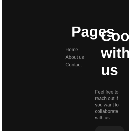
Pages
Coo
with
Home
About us
us
Contact
Feel free to
reach out if
you want to
collaborate
with us.