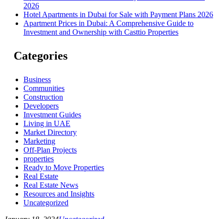
2026
Hotel Apartments in Dubai for Sale with Payment Plans 2026
Apartment Prices in Dubai: A Comprehensive Guide to
Investment and Ownership with Casttio Properties
Categories
Business
Communities
Construction
Developers
Investment Guides
Living in UAE
Market Directory
Marketing
Off-Plan Projects
properties
Ready to Move Properties
Real Estate
Real Estate News
Resources and Insights
Uncategorized